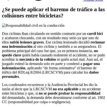
¿Se puede aplicar el baremo de tráfico a las
colisiones entre bicicletas?
Dos ciclistas iban circulando en sentido contrario por un
carril bici
y acabaron chocando, con un resultado muy serio ya que uno de
ellos
sufrió lesiones graves
. Ese ciclista lesionado decidió
reclamar
una indemnización
al otro ciclista y también a su aseguradora. El
problema principal del caso fue que, ya en primera instancia,
no
quedó claro
quién había causado realmente el accidente, no se pudo
acreditar la
mecánica de la colisión
ni quién actuó mal. Aun así, el
juzgado estimó la demanda solo en parte y condenó a
pagar una
indemnización
, aplicando “de forma orientativa” el baremo de
tráfico del RDLeg 8/2004 (LRCSCVM) para calcular los
daños
personales
.
Los condenados recurrieron y la Audiencia Provincial les dio la
razón al decir que la LRCSCVM
no era aplicable
a un accidente
entre bicicletas y que, si
no se puede probar la responsabilidad
del demandado, la demanda debe desestimarse conforme al art. 1902
CC (responsabilidad por culpa o negligencia).