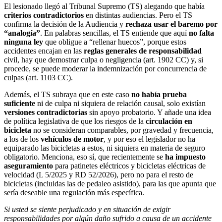
El lesionado llegó al Tribunal Supremo (TS) alegando que había
criterios contradictorios
en distintas audiencias. Pero el TS
confirma la decisión de la Audiencia y
rechaza usar el baremo por
“analogía”
. En palabras sencillas, el TS entiende que aquí
no falta
ninguna ley
que obligue a “rellenar huecos”, porque estos
accidentes encajan en las
reglas generales de responsabilidad
civil, hay que demostrar culpa o negligencia (art. 1902 CC) y, si
procede, se puede moderar la indemnización por concurrencia de
culpas (art. 1103 CC).
Además, el TS subraya que en este caso
no había prueba
suficiente
ni de culpa ni siquiera de relación causal, solo existían
versiones contradictorias
sin apoyo probatorio. Y añade una idea
de política legislativa de que los riesgos de la
circulación en
bicicleta
no se consideran comparables, por gravedad y frecuencia,
a los de los
vehículos de motor
, y por eso el legislador no ha
equiparado las bicicletas a estos, ni siquiera en materia de seguro
obligatorio. Menciona, eso sí, que recientemente se
ha impuesto
aseguramiento
para patinetes eléctricos y bicicletas eléctricas de
velocidad (L 5/2025 y RD 52/2026), pero no para el resto de
bicicletas (incluidas las de pedaleo asistido), para las que apunta que
sería deseable una regulación más específica.
Si usted se siente perjudicado y en situación de exigir
responsabilidades por algún daño sufrido a causa de un accidente