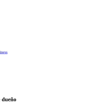
iness
e dueño