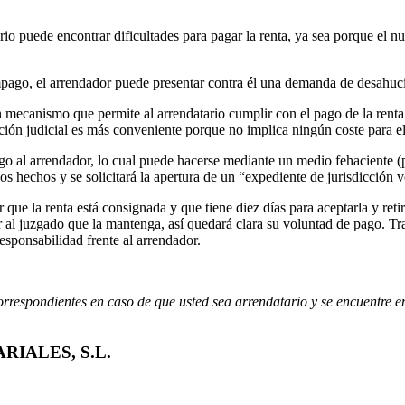
rio puede encontrar dificultades para pagar la renta, ya sea porque el 
 impago, el arrendador puede presentar contra él una demanda de desahuci
, un mecanismo que permite al arrendatario cumplir con el pago de la ren
ión judicial es más conveniente porque no implica ningún coste para el
ago al arrendador, lo cual puede hacerse mediante un medio fehaciente (
s hechos y se solicitará la apertura de un “expediente de jurisdicción v
ue la renta está consignada y que tiene diez días para aceptarla y retir
 al juzgado que la mantenga, así quedará clara su voluntad de pago. Tras
esponsabilidad frente al arrendador.
rrespondientes en caso de que usted sea arrendatario y se encuentre en
IALES, S.L.